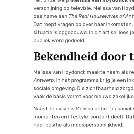
Het onderwerp
melissa van hoydonck 
verschijning op televisie. Melissa van Hoy
deelname aan
The Real Housewives of An
Dat roept vragen op over haar inkomsten, h
situatie is opgebouwd. In dit artikel lees j
publiek werd gedeeld.
Bekendheid door t
Melissa van Hoydonck maakte naam als rea
Antwerp
. In het programma krijg je een ink
sociale omgeving. Die zichtbaarheid zorg
vaak de basis vormt voor nieuwe zakelijke
Naast televisie is Melissa actief op socia
momenten en lifestyle-content deelt. Dat d
haar positie als mediapersoonlijkheid.