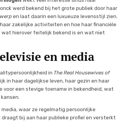
vermogen
wekt veel interesse sinds haar
donck werd bekend bij het grote publiek door haar
twerp
en laat daarin een luxueuze levensstijl zien.
aar zakelijke activiteiten en hoe haar financiële
e wat hierover feitelijk bekend is en wat niet
elevisie en media
litypersoonlijkheid in
The Real Housewives of
ijk in haar dagelijkse leven, haar gezin en haar
de voor een stevige toename in bekendheid, wat
 kansen.
le media, waar ze regelmatig persoonlijke
raagt bij aan haar publieke profiel en versterkt